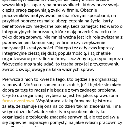
wszystkim jest oparty na pracownikach, którzy przez swoją
ciężką pracę zapewniają zyski w firmie. Obecnie
pracowników motywować można różnymi sposobami, na
przykład poprzez rozmaite ubezpieczenia na życie, karty
benefitowe czy medyczne pakiety. Lecz pamiętać też warto o
integracyjnych imprezach, które mają przecież na celu nie
tylko dobrą zabawę. Nie mniej ważna jest ich rola związana z
poprawieniem komunikacji w firmie czy zwiększenie
motywacji i kreatywności. Dlatego też cały czas imprezy
integracyjne cieszą się dużą popularnością, i są chętnie
organizowane przez liczne firmy. Lecz żeby tego typu impreza
faktycznie mogła się udać, to trzeba przy jej przygotowaniu
zwrócić swoją uwagę na kilka ważnych spraw.
Pierwsza z nich to kwestia tego, kto będzie się organizacją
zajmował. Można to samemu to zrobić, jeśli będzie się miało
dobrą załogę to raczej nie będzie z tym żadnego problemu.
Często do organizacji wybierana jest też jakaś sprawdzona
firma eventowa
. Współpraca z taką firmą ma tę istotną
zaletę, że zajmuje się ona na co dzień takimi zleceniami, i ma
w tym duże doświadczenie. Tym sposobem nie tylko
organizacja przebiegnie znacznie sprawniej, ale też pojawią
się zapewne inspiracje i pomysły, na jakie właśni pracownicy