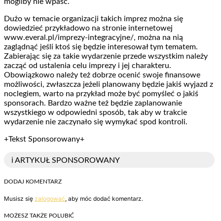
mogliby nie wpaść.
Dużo w temacie organizacji takich imprez można się
dowiedzieć przykładowo na stronie internetowej
www.everal.pl/imprezy-integracyjne/, można na nią
zaglądnąć jeśli ktoś się będzie interesował tym tematem.
Zabierając się za takie wydarzenie przede wszystkim należy
zacząć od ustalenia celu imprezy i jej charakteru.
Obowiązkowo należy też dobrze ocenić swoje finansowe
możliwości, zwłaszcza jeżeli planowany będzie jakiś wyjazd z
noclegiem, warto na przykład może być pomyśleć o jakiś
sponsorach. Bardzo ważne też będzie zaplanowanie
wszystkiego w odpowiedni sposób, tak aby w trakcie
wydarzenie nie zaczynało się wymykać spod kontroli.
+Tekst Sponsorowany+
ℹ️ ARTYKUŁ SPONSOROWANY
DODAJ KOMENTARZ
Musisz się
zalogować
, aby móc dodać komentarz.
MOŻESZ TAKŻE POLUBIĆ